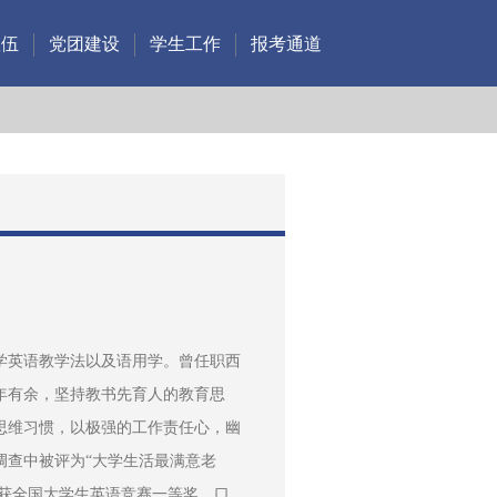
队伍
党团建设
学生工作
报考通道
学英语教学法以及语用学。曾任职西
年有余，坚持教书先育人的教育思
思维习惯，以极强的工作责任心，幽
调查中被评为“大学生活最满意老
荣获全国大学生英语竞赛一等奖，口