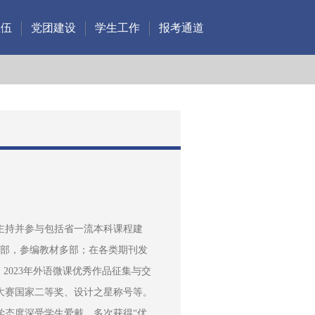
队伍
党团建设
学生工作
报考通道
主持并参与包括省一流本科课程建
1部，参编教材多部；在各类期刊发
；2023年外语微课优秀作品征集与交
新大赛国家二等奖、设计之星称号等。
学态度深受学生爱戴，多次获得“优