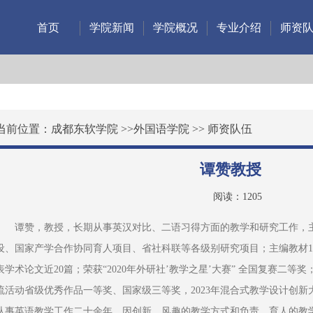
首页
学院新闻
学院概况
专业介绍
师资
当前位置：
成都东软学院
>>
外国语学院
>>
师资队伍
谭赞教授
阅读：
1205
谭赞，教授，长期从事英汉对比、二语习得方面的教学和研究工作，
设、国家产学合作协同育人项目、省社科联等各级别研究项目；主编教材
表学术论文近20篇；荣获“2020年外研社’教学之星’大赛” 全国复赛二等奖
流活动省级优秀作品一等奖、国家级三等奖，2023年混合式教学设计创
从事英语教学工作二十余年，因创新、风趣的教学方式和负责、育人的教