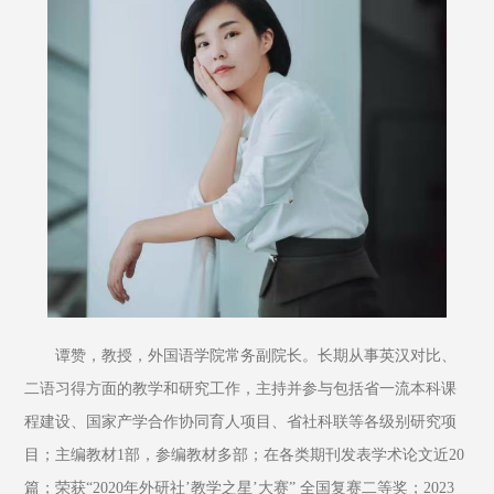
谭赞，教授，外国语学院常务副院长。长期从事英汉对比、
二语习得方面的教学和研究工作，主持并参与包括省一流本科课
程建设、国家产学合作协同育人项目、省社科联等各级别研究项
目；主编教材1部，参编教材多部；在各类期刊发表学术论文近20
篇；荣获“2020年外研社’教学之星’大赛” 全国复赛二等奖；2023