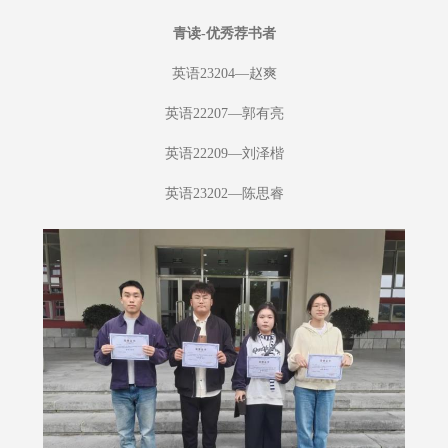
青读-优秀荐书者
英语23204—赵爽
英语22207—郭有亮
英语22209—刘泽楷
英语23202—陈思睿