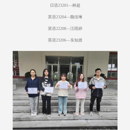
日语23201—林超
英语23204—魏佳琳
英语22208—汪雨婷
英语23206—东知措