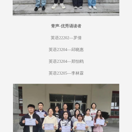
青声-优秀诵读者
英语22202—罗倩
英语23204—邱晓惠
英语23204—郑怡鸥
英语23205—李林霖