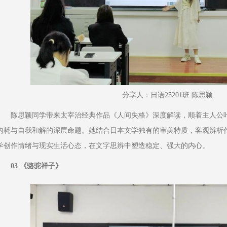
分享人：日语25201班 陈思颖
陈思颖同学带来太宰治经典作品《人间失格》深度解读，顺着主人公
内耗与自我和解的深层命题。她结合日本文学独有的审美特质，客观辨析
学创作情绪与现实生活心态，在文字思辨中塑造稳定、强大的内心。
03 《骆驼祥子》