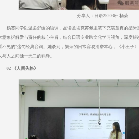
分享人：日语25203班 杨荟
杨荟同学以温柔舒缓的语调，品读圣埃克苏佩里笔下充满童真的星际
大意象拆解爱与责任的核心主旨，结合日语专业跨文化学习视角，深度解
看不见的”这句经典台词。她谈到，繁杂的日常容易消磨本心，《小王子
人与人之间独一无二的羁绊。
02 《人间失格》