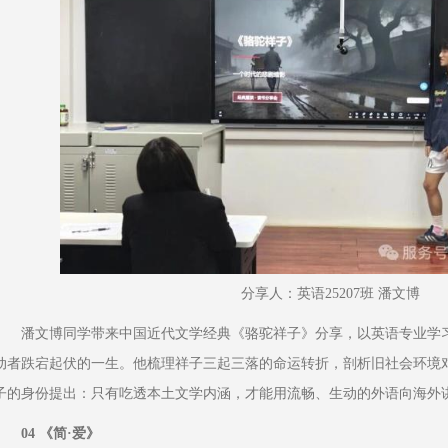
分享人：英语25207班 潘文博
潘文博同学带来中国近代文学经典《骆驼祥子》分享，以英语专业学
动者跌宕起伏的一生。他梳理祥子三起三落的命运转折，剖析旧社会环境
子的身份提出：只有吃透本土文学内涵，才能用流畅、生动的外语向海外
04 《简·爱》