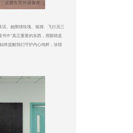
童话。她围绕玫瑰、狐狸、飞行员三
读书中“真正重要的东西，用眼睛是
》始终提醒我们守护内心纯粹，珍惜