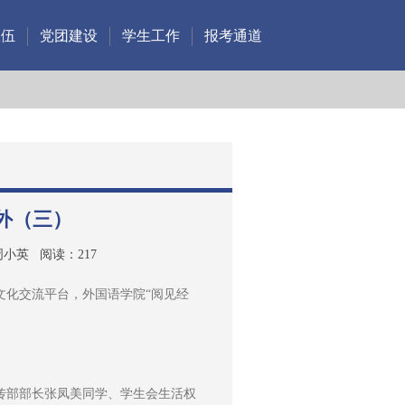
队伍
党团建设
学生工作
报考通道
外（三）
周小英
阅读：
217
文化交流平台，外国语学院“阅见经
传部部长张凤美同学、学生会生活权