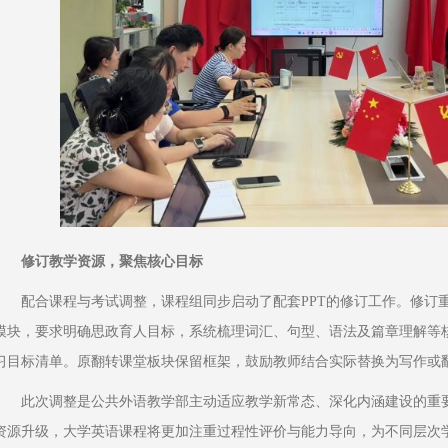
修订教学资源，聚焦核心目标
配合课程与考试调整，课程组同步启动了配套PPT的修订工作。修订
模块，要求明确思政育人目标，系统梳理词汇、句型、语法及篇章理解等
习目标清单。原翻转课堂板块保留框架，鼓励教师结合实际替换为写作或
此次调整是公共外语教学部主动适应教学新常态、深化内涵建设的重
资源升级，大学英语课程将更加注重过程性评价与能力导向，为不同层次